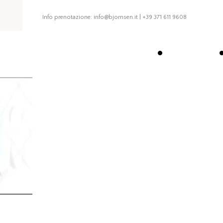
Info prenotazione: info@bjornsen.it | +39 371 611 9608
Home
Info & Contatti
Per ulteriori informazioni
invia una richiesta.
Il dr. Bjornsen ti risponderà
il prima possibile.​