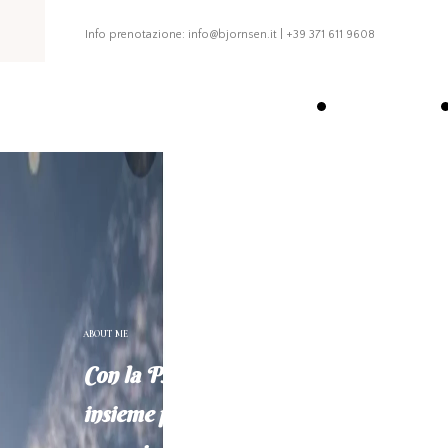
Info prenotazione: info@bjornsen.it | +39 371 611 9608
Home
ABOUT ME
Con la PNL e l'ipnosi,
insieme percorreremo un