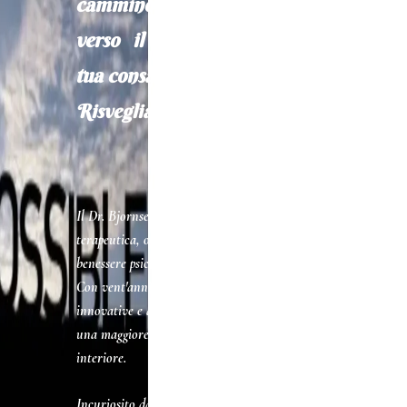
cammino
verso il tuo benessere e la
tua consapevolezza.
Risveglia il potere dentro di te
Il Dr. Bjornsen, esperto in PNL e ipnosi
terapeutica, offre percorsi personalizzati per il
benessere psicologico e la crescita personale.
Con vent'anni di esperienza, unisce tecniche
innovative e approcci olistici per guidarti verso
una maggiore consapevolezza e armonia
interiore.
Incuriosito dalla semplicità, dalle potenzialità e